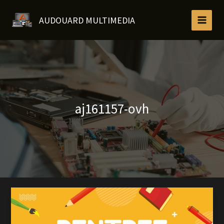
Aller
au
AUDOUARD MULTIMEDIA
contenu
aj161157-ovh
Rentrée
2024